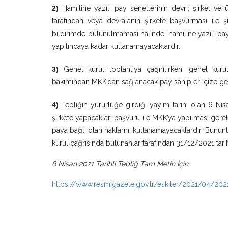
2)
Hamiline yazılı pay senetlerinin devri; şirket ve 
tarafından veya devralanın şirkete başvurması ile ş
bildirimde bulunulmaması hâlinde, hamiline yazılı pay
yapılıncaya kadar kullanamayacaklardır.
3)
Genel kurul toplantıya çağırılırken, genel kuru
bakımından MKK’dan sağlanacak pay sahipleri çizelges
4)
Tebliğin yürürlüğe girdiği yayım tarihi olan 6 Nis
şirkete yapacakları başvuru ile MKK’ya yapılması ge
paya bağlı olan haklarını kullanamayacaklardır. Bunun
kurul çağrısında bulunanlar tarafından 31/12/2021 tarih
6 Nisan 2021 Tarihli Tebliğ Tam Metin İçin;
https://www.resmigazete.gov.tr/eskiler/2021/04/20