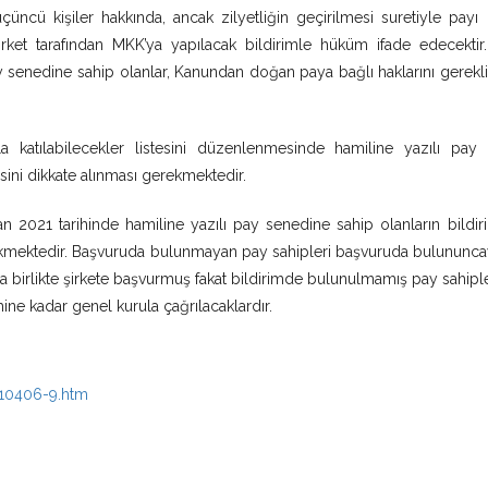
üçüncü kişiler hakkında, ancak zilyetliğin geçirilmesi suretiyle payı
irket tarafından MKK’ya yapılacak bildirimle hüküm ifade edecektir
 senedine sahip olanlar, Kanundan doğan paya bağlı haklarını gerekli
la katılabilecekler listesini düzenlenmesinde hamiline yazılı pay s
ini dikkate alınması gerekmektedir.
an 2021 tarihinde hamiline yazılı pay senedine sahip olanların bildiri
rekmektedir. Başvuruda bulunmayan pay sahipleri başvuruda bulununca
la birlikte şirkete başvurmuş fakat bildirimde bulunulmamış pay sahipl
ine kadar genel kurula çağrılacaklardır.
210406-9.htm