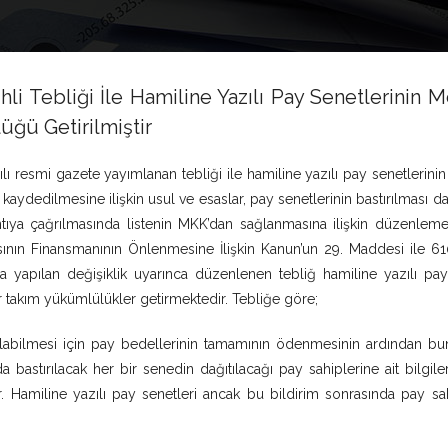
ihli Tebliği İle Hamiline Yazılı Pay Senetlerinin M
üğü Getirilmiştir
ılı resmi gazete yayımlanan tebliği ile hamiline yazılı pay senetlerini
kaydedilmesine ilişkin usul ve esaslar, pay senetlerinin bastırılması da
antıya çağrılmasında listenin MKK’dan sağlanmasına ilişkin düzenlem
lmasının Finansmanının Önlenmesine İlişkin Kanun’un 29. Maddesi ile 61
a yapılan değişiklik uyarınca düzenlenen tebliğ hamiline yazılı pay
ir takım yükümlülükler getirmektedir. Tebliğe göre;
rılabilmesi için pay bedellerinin tamamının ödenmesinin ardından bun
da bastırılacak her bir senedin dağıtılacağı pay sahiplerine ait bilgil
r. Hamiline yazılı pay senetleri ancak bu bildirim sonrasında pay sa