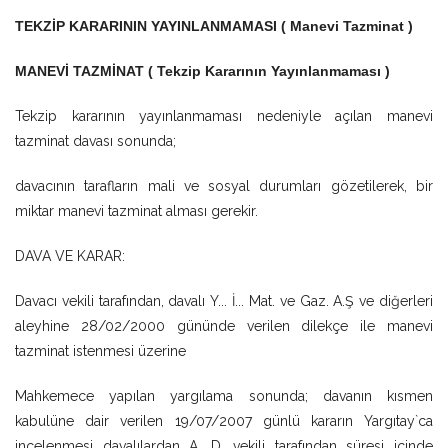
TEKZİP KARARININ YAYINLANMAMASI ( Manevi Tazminat )
MANEVİ TAZMİNAT ( Tekzip Kararının Yayınlanmaması )
Tekzip kararının yayınlanmaması nedeniyle açılan manevi
tazminat davası sonunda;
davacının tarafların mali ve sosyal durumları gözetilerek, bir
miktar manevi tazminat alması gerekir.
DAVA VE KARAR:
Davacı vekili tarafından, davalı Y... İ... Mat. ve Gaz. A.Ş ve diğerleri
aleyhine 28/02/2000 gününde verilen dilekçe ile manevi
tazminat istenmesi üzerine
Mahkemece yapılan yargılama sonunda; davanın kısmen
kabulüne dair verilen 19/07/2007 günlü kararın Yargıtay`ca
incelenmesi davalılardan A. D. vekili tarafından süresi içinde