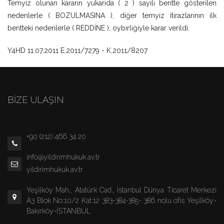
Temyiz olunan kararın yukarıda ( 2 ) sayılı bentte gösterilen
nedenlerle ( BOZULMASINA ), diğer temyiz itirazlarının ilk
bentteki nedenlerle ( REDDİNE ), oybirliğiyle karar verildi.
Y4HD 11.07.2011 E.2011/7279 - K.2011/8207
BİZE ULAŞIN
+90 (212) 466 34 20
info@yildirimhukuk.av.tr
yildirimhukuk.av.tr
Yeşilköy Mah., Atatürk Cad., İstanbul Dünya Ticaret Merkezi
A3 Blok No:10/2 Kat:12 383-384-385- 386 nolu ofis Yeşilköy-
Bakırköy-İSTANBUL