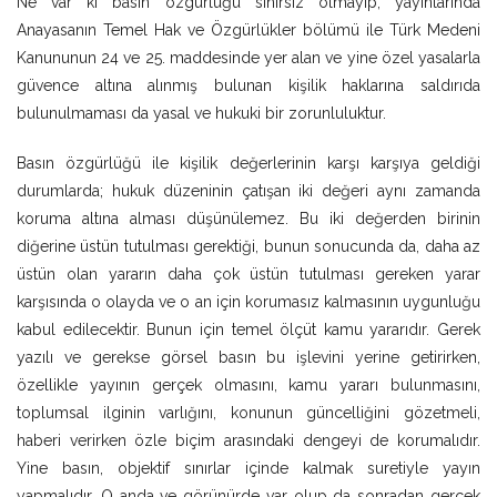
Ne var ki basın özgürlüğü sınırsız olmayıp, yayınlarında
Anayasanın Temel Hak ve Özgürlükler bölümü ile Türk Medeni
Kanununun 24 ve 25. maddesinde yer alan ve yine özel yasalarla
güvence altına alınmış bulunan kişilik haklarına saldırıda
bulunulmaması da yasal ve hukuki bir zorunluluktur.
Basın özgürlüğü ile kişilik değerlerinin karşı karşıya geldiği
durumlarda; hukuk düzeninin çatışan iki değeri aynı zamanda
koruma altına alması düşünülemez. Bu iki değerden birinin
diğerine üstün tutulması gerektiği, bunun sonucunda da, daha az
üstün olan yararın daha çok üstün tutulması gereken yarar
karşısında o olayda ve o an için korumasız kalmasının uygunluğu
kabul edilecektir. Bunun için temel ölçüt kamu yararıdır. Gerek
yazılı ve gerekse görsel basın bu işlevini yerine getirirken,
özellikle yayının gerçek olmasını, kamu yararı bulunmasını,
toplumsal ilginin varlığını, konunun güncelliğini gözetmeli,
haberi verirken özle biçim arasındaki dengeyi de korumalıdır.
Yine basın, objektif sınırlar içinde kalmak suretiyle yayın
yapmalıdır. O anda ve görünürde var olup da sonradan gerçek