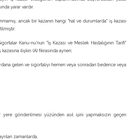
nda yarar vardır.
anmamış; ancak bir kazanın hangi "hal ve durumlarda" iş kazası
ilmiştir.
gortalar Kanu-nu'nun "İş Kazası ve Meslek Hastalığının Tarifi"
azasına ilişkin (A) fıkrasında aynen;
meydana gelen ve sigortalıyı hemen veya sonradan bedence veya
 bir yere gönderilmesi yüzünden asıl işini yapmaksızın geçen
ayrılan zamanlarda,