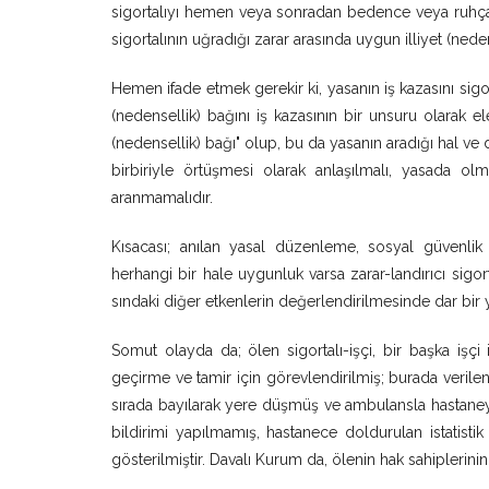
sigortalıyı hemen veya sonradan bedence veya ruhça 
sigortalının uğradığı zarar arasında uygun illiyet (nede
Hemen ifade etmek gerekir ki, yasanın iş kazasını sigor
(nedensellik) bağını iş kazasının bir unsuru olarak el
(nedensellik) bağı" olup, bu da yasanın aradığı hal 
birbiriyle örtüşmesi olarak anlaşılmalı, yasada olm
aranmamalıdır.
Kısacası; anılan yasal düzenleme, sosyal güvenlik
herhangi bir hale uygunluk varsa zarar-landırıcı sigo
sındaki diğer etkenlerin değerlendirilmesinde dar bir
Somut olayda da; ölen sigortalı-işçi, bir başka işçi i
geçirme ve tamir için görevlendirilmiş; burada verilen
sırada bayılarak yere düşmüş ve ambulansla hastaneye
bildirimi yapılmamış, hastanece doldurulan istatist
gösterilmiştir. Davalı Kurum da, ölenin hak sahiplerinin