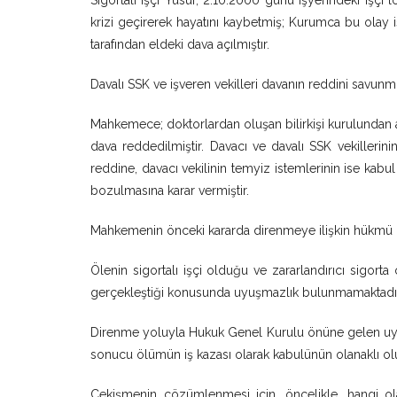
Sigortalı işçi Yusuf, 2.10.2000 günü işyerindeki işçi lo
krizi geçirerek hayatını kaybetmiş; Kurumca bu olay i
tarafından eldeki dava açılmıştır.
Davalı SSK ve işveren vekilleri davanın reddini savunmu
Mahkemece; doktorlardan oluşan bilirkişi kurulundan a
dava reddedilmiştir. Davacı ve davalı SSK vekillerini
reddine, davacı vekilinin temyiz istemlerinin ise kabu
bozulmasına karar vermiştir.
Mahkemenin önceki kararda direnmeye ilişkin hükmü dav
Ölenin sigortalı işçi olduğu ve zararlandırıcı sigorta
gerçekleştiği konusunda uyuşmazlık bulunmamaktadı
Direnme yoluyla Hukuk Genel Kurulu önüne gelen uyuş
sonucu ölümün iş kazası olarak kabulünün olanaklı ol
Çekişmenin çözümlenmesi için, öncelikle, hangi o