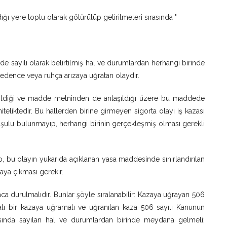
ldığı yere toplu olarak götürülüp getirilmeleri sırasında "
sayılı olarak belirtilmiş hal ve durumlardan herhangi birinde
dence veya ruhça arızaya uğratan olaydır.
ildiği ve madde metninden de anlaşıldığı üzere bu maddede
niteliktedir. Bu hallerden birine girmeyen sigorta olayı iş kazası
oşulu bulunmayıp, herhangi birinin gerçekleşmiş olması gerekli
lup, bu olayın yukarıda açıklanan yasa maddesinde sınırlandırılan
taya çıkması gerekir.
aca durulmalıdır. Bunlar şöyle sıralanabilir: Kazaya uğrayan 506
talı bir kazaya uğramalı ve uğranılan kaza 506 sayılı Kanunun
krasında sayılan hal ve durumlardan birinde meydana gelmeli;