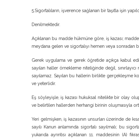
5.Sigortalıların, işverence sağlanan bir taşıtla işin yapı
Denilmektedir.
Açıklanan bu madde hükmüne göre, iş kazası; maddede 
meydana gelen ve sigortalıyı hemen veya sonradan be
Gerek uygulama ve gerek öğretide açıkça kabul ed
sayılan haller örnekleme niteliğinde değil, sınırlayıcı 
sayılamaz. Sayılan bu hallerin birlikte gerçekleşme k
ve yeterlidir.
Eş söyleyişle, iş kazası hukuksal nitelikte bir olay o
ve belirtilen hallerden herhangi birinin oluşmasıyla or
Yeri gelmişken, iş kazasının unsurları üzerinde de kıs
sayılı Kanun anlamında sigortalı sayılmalı; bu sigor
yukarıda ayrıntısı açıklanan 11. maddesinin (A) fı