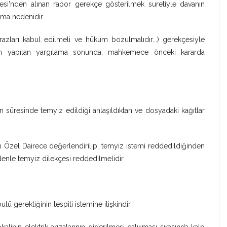
esi'nden alınan rapor gerekçe gösterilmek suretiyle davanın
zma nedenidir.
azları kabul edilmeli ve hüküm bozulmalıdır...) gerekçesiyle
en yapılan yargılama sonunda, mahkemece önceki kararda
süresinde temyiz edildiği anlaşıldıktan ve dosyadaki kağıtlar
ları Özel Dairece değerlendirilip, temyiz istemi reddedildiğinden
denle temyiz dilekçesi reddedilmelidir.
ulü gerektiğinin tespiti istemine ilişkindir.