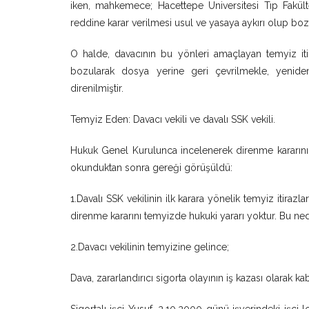
iken, mahkemece; Hacettepe Üniversitesi Tıp Fakült
reddine karar verilmesi usul ve yasaya aykırı olup bo
O halde, davacının bu yönleri amaçlayan temyiz itir
bozularak dosya yerine geri çevrilmekle, yenid
direnilmiştir.
Temyiz Eden: Davacı vekili ve davalı SSK vekili.
Hukuk Genel Kurulunca incelenerek direnme kararının 
okunduktan sonra gereği görüşüldü:
1.Davalı SSK vekilinin ilk karara yönelik temyiz itiraz
direnme kararını temyizde hukuki yararı yoktur. Bu ne
2.Davacı vekilinin temyizine gelince;
Dava, zararlandırıcı sigorta olayının iş kazası olarak kab