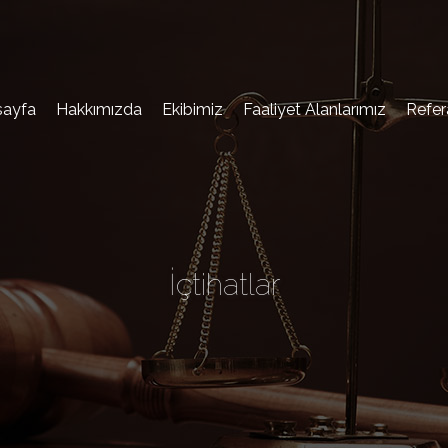
sayfa
Hakkımızda
Ekibimiz
Faaliyet Alanlarımız
Refer
İçtihatlar