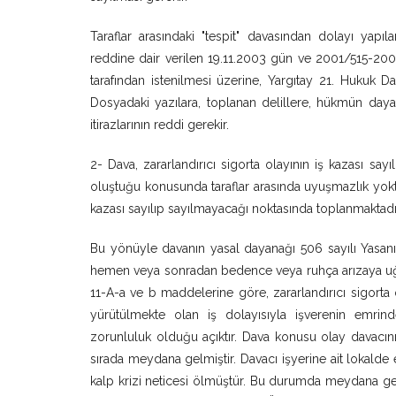
Taraflar arasındaki "tespit" davasından dolayı yap
reddine dair verilen 19.11.2003 gün ve 2001/515-2003/
tarafından istenilmesi üzerine, Yargıtay 21. Hukuk Da
Dosyadaki yazılara, toplanan delillere, hükmün day
itirazlarının reddi gerekir.
2- Dava, zararlandırıcı sigorta olayının iş kazası sayı
oluştuğu konusunda taraflar arasında uyuşmazlık yokt
kazası sayılıp sayılmayacağı noktasında toplanmaktadı
Bu yönüyle davanın yasal dayanağı 506 sayılı Yasanın
hemen veya sonradan bedence veya ruhça arızaya uğra
11-A-a ve b maddelerine göre, zararlandırıcı sigorta 
yürütülmekte olan iş dolayısıyla işverenin emri
zorunluluk olduğu açıktır. Dava konusu olay davacını
sırada meydana gelmiştir. Davacı işyerine ait lokalde 
kalp krizi neticesi ölmüştür. Bu durumda meydana gel