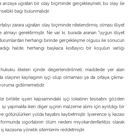
arızaya uğratan bir olay biçiminde gerçekleşmeli; bu olay ile
nsellik) bağı bulunmalıdır.
talıyı zarara uğratan olay biçiminde nitelendirmiş olması illiyet
e almayı gerektirmiştir. Ne var ki, burada aranan "uygun illiyet
ve durumlardan herhangi birinde gerçekleşme olgusu ile sonucun
adığı halde, herhangi başkaca kısıtlayıcı bir koşulun varlığı
 hukuku ilkeleri içinde değerlendirilmeli; maddede yer alan
rta olayının kaynağının işçi olup olmaması ya da ortaya çıkma-
 yoruma gidilmemelidir.
le birlikte işyeri kapsamındaki işçi lokalinin tesisatını gözden
 işi yapmakta iken diğer işçinin malzeme alımı için ayrıldığı bir
 götürülürken yolda hayatını kaybetmiştir. İşverence iş kazası
ik formunda sigortalının ölüm nedeni miyokardenfarktüs olarak
 iş kazasına yönelik istemlerini reddetmiştir.