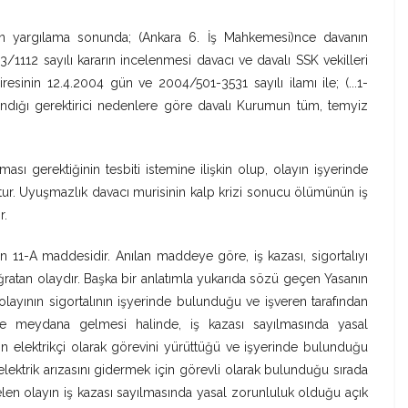
ılan yargılama sonunda; (Ankara 6. İş Mahkemesi)nce davanın
1112 sayılı kararın incelenmesi davacı ve davalı SSK vekilleri
iresinin 12.4.2004 gün ve 2004/501-3531 sayılı ilamı ile; (...1-
andığı gerektirici nedenlere göre davalı Kurumun tüm, temyiz
lması gerektiğinin tesbiti istemine ilişkin olup, olayın işyerinde
ur. Uyuşmazlık davacı murisinin kalp krizi sonucu ölümünün iş
r.
 11-A maddesidir. Anılan maddeye göre, iş kazası, sigortalıyı
tan olaydır. Başka bir anlatımla yukarıda sözü geçen Yasanın
olayının sigortalının işyerinde bulunduğu ve işveren tarafından
nde meydana gelmesi halinde, iş kazası sayılmasında yasal
n elektrikçi olarak görevini yürüttüğü ve işyerinde bulunduğu
elektrik arızasını gidermek için görevli olarak bulunduğu sırada
en olayın iş kazası sayılmasında yasal zorunluluk olduğu açık