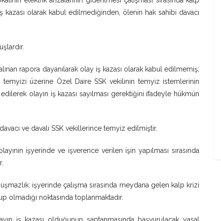
kalinin elektrik arızalarının giderilmesi çalışması sırasında kalp
ş kazası olarak kabul edilmediğinden, ölenin hak sahibi davacı
şlardır.
lınan rapora dayanılarak olay iş kazası olarak kabul edilmemiş;
n temyizi üzerine Özel Daire SSK vekilinin temyiz istemlerinin
l edilerek olayın iş kazası sayılması gerektiğini ifadeyle hükmün
acı ve davalı SSK vekillerince temyiz edilmiştir.
 olayının işyerinde ve işverence verilen işin yapılması sırasında
r.
mazlık; işyerinde çalışma sırasında meydana gelen kalp krizi
up olmadığı noktasında toplanmaktadır.
layın iş kazası olduğunun saptanmasında başvurulacak yasal