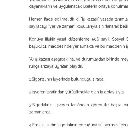
dayanakların ve uygulanacak ilkelerin ortaya konulması
Hemen ifade edilmelidir ki, "iş kazası" yasada tanıml
sayılacağı "yer ve zaman" koşullarıyla sınırlanarak belirt
Konuya ilişkin yasal düzenleme, 506 sayılı Sosyal Si
başlıklı 11. maddesinde yer almakta ve bu maddenin iş k
"A) İş kazası aşağıdaki hal ve durumlardan birinde 
ruhça arızaya uğratan olaydır.
1.Sigortalının işyerinde bulunduğu sırada,
2.İşveren tarafından yürütülmekte olan iş dolayısıyla,
3.Sigortalının, işveren tarafından görev ile başka
zamanlarda,
4.Emzikli kadın sigortalının çocuğuna süt vermek için 