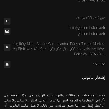
+90 (212) 466 34 20
info@yildirimhukuk.av.tr
yildirimhukuk.av.tr
Yeşilköy Mah., Atatürk Cad., İstanbul Dünya Ticaret Merkezi
A3 Blok No:10/2 Kat:12 383-384-385- 386 nolu ofis Yeşilköy-
Bakırköy-İSTANBUL
Youtube
إشعار قانوني
جميع المعلومات والمقالات والتوضيحات الواردة في هذا الموقع هي
لأغراض المعلومات العامة. ليس لها غرض إعلاني. لذلك ، لا ينبغي ولا ينبغي
أن يُنظر إليها على أنها تخلق منافسة غير عادلة. لا يقبل مكتبنا القانوني أي