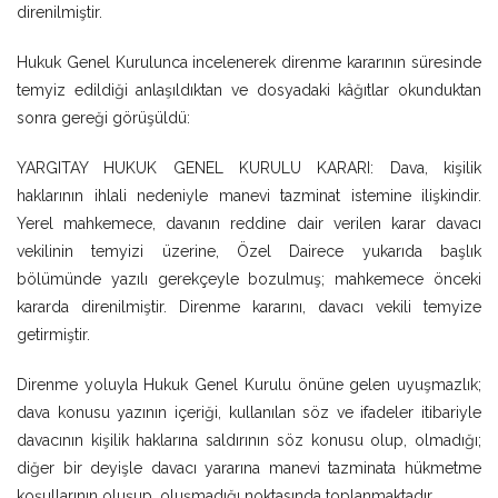
direnilmiştir.
Hukuk Genel Kurulunca incelenerek direnme kararının süresinde
temyiz edildiği anlaşıldıktan ve dosyadaki kâğıtlar okunduktan
sonra gereği görüşüldü:
YARGITAY HUKUK GENEL KURULU KARARI: Dava, kişilik
haklarının ihlali nedeniyle manevi tazminat istemine ilişkindir.
Yerel mahkemece, davanın reddine dair verilen karar davacı
vekilinin temyizi üzerine, Özel Dairece yukarıda başlık
bölümünde yazılı gerekçeyle bozulmuş; mahkemece önceki
kararda direnilmiştir. Direnme kararını, davacı vekili temyize
getirmiştir.
Direnme yoluyla Hukuk Genel Kurulu önüne gelen uyuşmazlık;
dava konusu yazının içeriği, kullanılan söz ve ifadeler itibariyle
davacının kişilik haklarına saldırının söz konusu olup, olmadığı;
diğer bir deyişle davacı yararına manevi tazminata hükmetme
koşullarının oluşup, oluşmadığı noktasında toplanmaktadır.