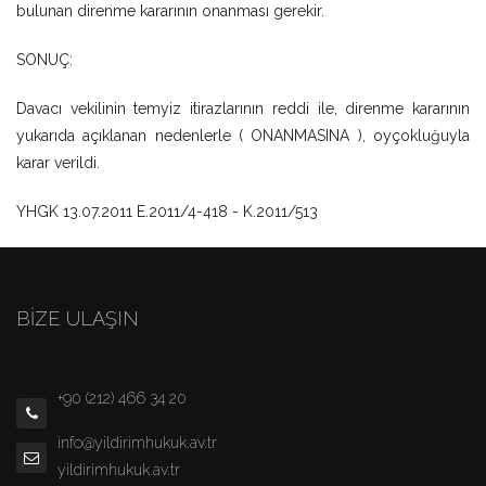
bulunan direnme kararının onanması gerekir.
SONUÇ:
Davacı vekilinin temyiz itirazlarının reddi ile, direnme kararının
yukarıda açıklanan nedenlerle ( ONANMASINA ), oyçokluğuyla
karar verildi.
YHGK 13.07.2011 E.2011/4-418 - K.2011/513
BİZE ULAŞIN
+90 (212) 466 34 20
info@yildirimhukuk.av.tr
yildirimhukuk.av.tr