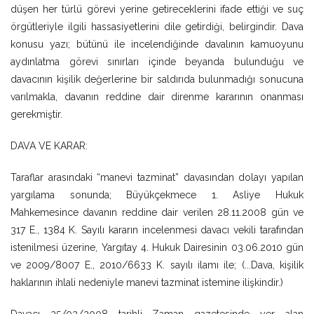
düşen her türlü görevi yerine getireceklerini ifade ettiği ve suç
örgütleriyle ilgili hassasiyetlerini dile getirdiği, belirgindir. Dava
konusu yazı; bütünü ile incelendiğinde davalının kamuoyunu
aydınlatma görevi sınırları içinde beyanda bulunduğu ve
davacının kişilik değerlerine bir saldırıda bulunmadığı sonucuna
varılmakla, davanın reddine dair direnme kararının onanması
gerekmiştir.
DAVA VE KARAR:
Taraflar arasındaki “manevi tazminat” davasından dolayı yapılan
yargılama sonunda; Büyükçekmece 1. Asliye Hukuk
Mahkemesince davanın reddine dair verilen 28.11.2008 gün ve
317 E., 1384 K. Sayılı kararın incelenmesi davacı vekili tarafından
istenilmesi üzerine, Yargıtay 4. Hukuk Dairesinin 03.06.2010 gün
ve 2009/8007 E., 2010/6633 K. sayılı ilamı ile; (...Dava, kişilik
haklarının ihlali nedeniyle manevi tazminat istemine ilişkindir.)