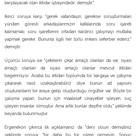
karşılayacak olan iktidar işbaşındadır, demiştir."
İkinci soruya karşı "gerek vatandaşın, gerekse soruşturmaları
yürüten görevli arkadaşlarımızın kafalarında soru işareti
kalmamalı, soru işaretlerini ortadan kaldırıcı çalışmayı mutlaka
yapmak gerekir. Bununla ilgili her türlü imkanı seferber ederiz."
demiştir.
Üçüncü soruya ise "çetelerin çıkar amaçlı olanları da var, siyasi
amaçlı olanları da siyasi amaçlı olanlar mevcut iktidarı
beğenmiyor. Acaba bu iktidarı toplumda bir kargaşa ve çatışma
çıkararak nasıl uzaklaştırabiliriz diye bunun alt yapısını
oluşturanların bir araya gelip oluşturduğu örgütler var. Böyle bir
çalışma yapan, bunun için maalesef cinayetler işleyen, suç
işleyen insanlar olmuştur. Ama artık bunlar deşifre oldu." şeklinde
beyanda bulunmuştur.
Ergenekon çıkınca ilk açıklamanız da "ders olsun demiştiniz
şeklinde soruya; "bir daha bu tür işlere girmeyin. Sonuç