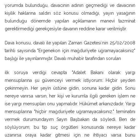
yorumda bulunduğu, davacının adının geçmediği ve davacının
kişilik haklarına saldırı söz konusu olmadığı, yayın yasağının
bulunduğu dönemde yapılan açıklamanın manevi tazminat
gerektirmediği gerekçesiyle davanın reddine karar verilmiştir.
Dava konusu, davalı ile yapılan Zaman Gazetesi`nin 25/02/2008
tarihli sayısında "Ergenekon için mağduriyete uğramayacaksınız"
başlığı ile yayınlanmıştır. Davalı muhabir tarafından sorulan
ilk soruya verdiği cevapta "Adalet Bakanı olarak yargı
mensuplarına şu güvenceyi vermek istiyorum: Hiçbir şeyden
çekinmeyin. Her şeyin üstüne gidin, sonuna kadar gidin. Sonu
nereye varırsa varsın, her kişi ve kurumla ilgili gereken işlem ne
ise yargı mensupları onu yapmalıdır. Hükümet arkanızdadır. Yargı
mensuplarına "hiçbir mağduriyete uğramayacaksınız." teminatını
vermek durumundayım Sayın Başbakan da söyledi. Ben de
söylüyorum; bu tip suç örgütleri konusunda nereye kadar
uzanırsa oraya kadar gitmesi için ne ihtiyacı varsa bunu