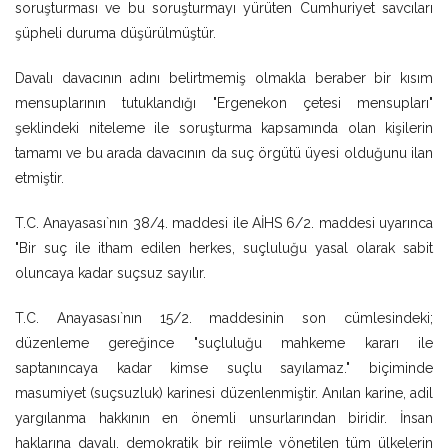
soruşturması ve bu soruşturmayı yürüten Cumhuriyet savcıları
şüpheli duruma düşürülmüştür.
Davalı davacının adını belirtmemiş olmakla beraber bir kısım
mensuplarının tutuklandığı "Ergenekon çetesi mensupları"
şeklindeki niteleme ile soruşturma kapsamında olan kişilerin
tamamı ve bu arada davacının da suç örgütü üyesi olduğunu ilan
etmiştir.
T.C. Anayasası`nın 38/4. maddesi ile AİHS 6/2. maddesi uyarınca
"Bir suç ile itham edilen herkes, suçluluğu yasal olarak sabit
oluncaya kadar suçsuz sayılır.
T.C. Anayasası`nın 15/2. maddesinin son cümlesindeki;
düzenleme gereğince "suçluluğu mahkeme kararı ile
saptanıncaya kadar kimse suçlu sayılamaz." biçiminde
masumiyet (suçsuzluk) karinesi düzenlenmiştir. Anılan karine, adil
yargılanma hakkının en önemli unsurlarından biridir. İnsan
haklarına dayalı, demokratik bir rejimle yönetilen tüm ülkelerin