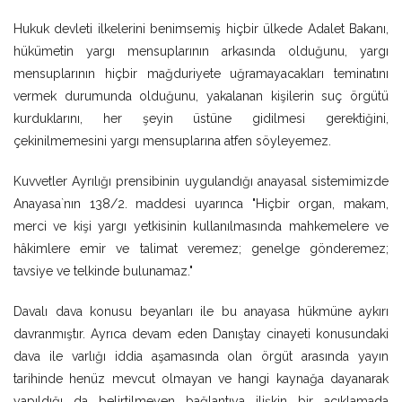
Hukuk devleti ilkelerini benimsemiş hiçbir ülkede Adalet Bakanı,
hükümetin yargı mensuplarının arkasında olduğunu, yargı
mensuplarının hiçbir mağduriyete uğramayacakları teminatını
vermek durumunda olduğunu, yakalanan kişilerin suç örgütü
kurduklarını, her şeyin üstüne gidilmesi gerektiğini,
çekinilmemesini yargı mensuplarına atfen söyleyemez.
Kuvvetler Ayrılığı prensibinin uygulandığı anayasal sistemimizde
Anayasa`nın 138/2. maddesi uyarınca "Hiçbir organ, makam,
merci ve kişi yargı yetkisinin kullanılmasında mahkemelere ve
hâkimlere emir ve talimat veremez; genelge gönderemez;
tavsiye ve telkinde bulunamaz."
Davalı dava konusu beyanları ile bu anayasa hükmüne aykırı
davranmıştır. Ayrıca devam eden Danıştay cinayeti konusundaki
dava ile varlığı iddia aşamasında olan örgüt arasında yayın
tarihinde henüz mevcut olmayan ve hangi kaynağa dayanarak
yapıldığı da belirtilmeyen bağlantıya ilişkin bir açıklamada