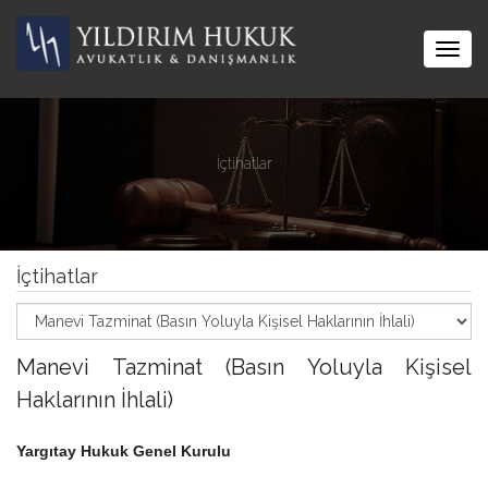
Togg
navig
İçtihatlar
İçtihatlar
Manevi Tazminat (Basın Yoluyla Kişisel
Haklarının İhlali)
Yargıtay Hukuk Genel Kurulu