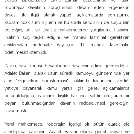
Davacı 25/02/2008 tarihli Zaman gazetesinde yer alan
röportajda davalının soruşturması devam eden "Ergenekon
davası" ile ilgili olarak yaptığı açıklamalarda soruşturma
kapsamındaki tüm kişilerin ve bu arada kendisinin de suçlu ilan
edildiğini, adil ve tarafsız mahkemelerde yargılanma hakkının
ihlalinin suç teşkil ettiğini ve manevi tazminat gerektiren
açıklamaları nedeniyle 6.500,00 TL manevi tazminatın
ödetilmesini istemiştir.
Davalı, dava konusu beyanlarında davacının adının geçmediğini,
Adalet Bakanı olarak uzun süredir kamuoyu gündeminde yer
alan "Ergenekon soruşturması" hakkında kanunların verdiği
yetkiye dayanarak kamu yararı için genel açıklamalarda
bulunulduğunu, davacının kişilik haklarına saldırı oluşturan bir
beyanı bulunmadığından davanın reddedilmesi gerektiğini
savunmuştur.
Yerel mahkemece, röportajın içeriği bir bütün olarak ele
alındığında davalının Adalet Bakanı olarak genel beyan ve